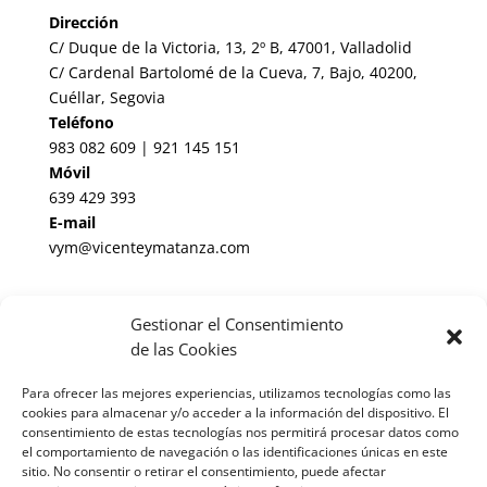
Dirección
C/ Duque de la Victoria, 13, 2º B, 47001, Valladolid
C/ Cardenal Bartolomé de la Cueva, 7, Bajo, 40200,
Cuéllar, Segovia
Teléfono
983 082 609 | 921 145 151
Móvil
639 429 393
E-mail
vym@vicenteymatanza.com
Enlaces de Interés
Gestionar el Consentimiento
Noticias Jurídicas
de las Cookies
BOP de Valladolid
Para ofrecer las mejores experiencias, utilizamos tecnologías como las
cookies para almacenar y/o acceder a la información del dispositivo. El
BOE
consentimiento de estas tecnologías nos permitirá procesar datos como
el comportamiento de navegación o las identificaciones únicas en este
Informes periciales cláusula suelo España
sitio. No consentir o retirar el consentimiento, puede afectar