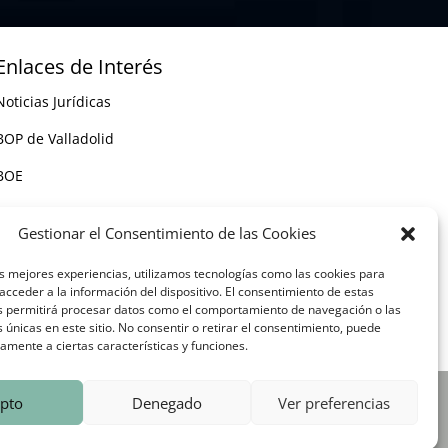
Enlaces de Interés
Noticias Jurídicas
BOP de Valladolid
BOE
Informes periciales cláusula suelo España
Gestionar el Consentimiento de las Cookies
as mejores experiencias, utilizamos tecnologías como las cookies para
cceder a la información del dispositivo. El consentimiento de estas
s permitirá procesar datos como el comportamiento de navegación o las
s únicas en este sitio. No consentir o retirar el consentimiento, puede
amente a ciertas características y funciones.
pto
Denegado
Ver preferencias
s