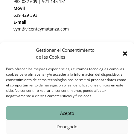
983 082 609 | 921 145 151
Móvil
639 429 393
E-mail
vym@vicenteymatanza.com
Enlaces de Interés
Gestionar el Consentimiento
Noticias Jurídicas
de las Cookies
BOP de Valladolid
Para ofrecer las mejores experiencias, utilizamos tecnologías como las
cookies para almacenar y/o acceder a la información del dispositivo. El
BOE
consentimiento de estas tecnologías nos permitirá procesar datos como
el comportamiento de navegación o las identificaciones únicas en este
Informes periciales cláusula suelo España
sitio. No consentir o retirar el consentimiento, puede afectar
negativamente a ciertas características y funciones.
© 2025 Vicente & Matanza Abogados-Asesores |
Aviso Legal
Acepto
Eweb Diseño y Posicionamiento
Web para abogados
Denegado