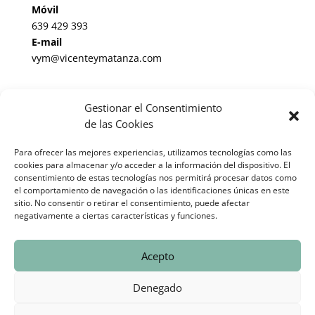
Móvil
639 429 393
E-mail
vym@vicenteymatanza.com
Enlaces de Interés
Gestionar el Consentimiento
Noticias Jurídicas
de las Cookies
BOP de Valladolid
Para ofrecer las mejores experiencias, utilizamos tecnologías como las
cookies para almacenar y/o acceder a la información del dispositivo. El
BOE
consentimiento de estas tecnologías nos permitirá procesar datos como
el comportamiento de navegación o las identificaciones únicas en este
Informes periciales cláusula suelo España
sitio. No consentir o retirar el consentimiento, puede afectar
negativamente a ciertas características y funciones.
© 2025 Vicente & Matanza Abogados-Asesores |
Aviso Legal
Acepto
Eweb Diseño y Posicionamiento
Web para abogados
Denegado