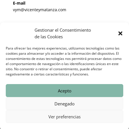
E-mail
vym@vicenteymatanza.com
Enlaces de Interés
Gestionar el Consentimiento
Noticias Jurídicas
de las Cookies
BOP de Valladolid
Para ofrecer las mejores experiencias, utilizamos tecnologías como las
cookies para almacenar y/o acceder a la información del dispositivo. El
BOE
consentimiento de estas tecnologías nos permitirá procesar datos como
el comportamiento de navegación o las identificaciones únicas en este
Informes periciales cláusula suelo España
sitio. No consentir o retirar el consentimiento, puede afectar
negativamente a ciertas características y funciones.
© 2025 Vicente & Matanza Abogados-Asesores |
Aviso Legal
Acepto
Eweb Diseño y Posicionamiento
Web para abogados
Denegado
Ver preferencias