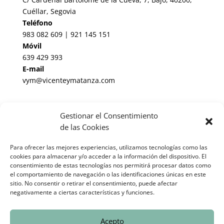
Cuéllar, Segovia
Teléfono
983 082 609 | 921 145 151
Móvil
639 429 393
E-mail
vym@vicenteymatanza.com
Enlaces de Interés
Gestionar el Consentimiento
Noticias Jurídicas
de las Cookies
BOP de Valladolid
Para ofrecer las mejores experiencias, utilizamos tecnologías como las
cookies para almacenar y/o acceder a la información del dispositivo. El
BOE
consentimiento de estas tecnologías nos permitirá procesar datos como
el comportamiento de navegación o las identificaciones únicas en este
Informes periciales cláusula suelo España
sitio. No consentir o retirar el consentimiento, puede afectar
negativamente a ciertas características y funciones.
© 2025 Vicente & Matanza Abogados-Asesores |
Aviso Legal
Acepto