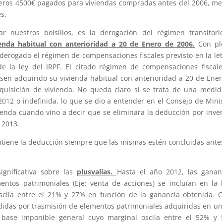
imeros 4500€ pagados para viviendas compradas antes del 2006, m
es.
uestros bolsillos, es la derogación del régimen transitori
ienda habitual con anterioridad a 20 de Enero de 2006.
Con pl
 derogado el régimen de compensaciones fiscales previsto en la let
 de la ley del IRPF. El citado régimen de compensaciones fiscal
sen adquirido su vivienda habitual con anterioridad a 20 de Ene
quisición de vivienda. No queda claro si se trata de una medi
2012 o indefinida, lo que se dio a entender en el Consejo de Mini
ienda cuando vino a decir que se eliminara la deducción por inve
 2013.
ntiene la deducción siempre que las mismas estén concluidas ante
gnificativa sobre las
plusvalías.
Hasta el año 2012, las ganan
entos patrimoniales (Eje: venta de acciones) se incluían en la
oscila entre el 21% y 27% en función de la ganancia obtenida.
rdidas por trasmisión de elementos patrimoniales adquiridas en u
a base imponible general cuyo marginal oscila entre el 52% y