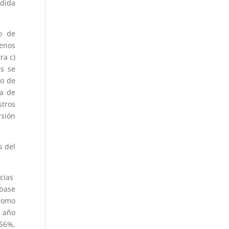
edida
o de
enos
ra c)
es se
ro de
da de
stros
rsión
s del
cias
 base
 Como
n año
 56%,