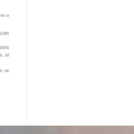
res a
ación
vados
n, el
én se